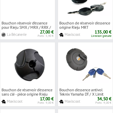
Bouchon réservoir d’essence
Bouchon de réservoir d'essence
pour Rieju SMX / MRX / RRX /
origine Rieju MRT
SPIKE
27,00 €
135,00 €
La Bécanerie
Maxiscoot
Ports : 5,90 €
Livraison gratuite
Bouchon de réservoir d'essence
Bouchon d'essence antivol
sans clé - pièce origine Rieju
Teknix Yamaha DT / X Limit
MRT
17,00 €
34,50 €
Maxiscoot
Maxiscoot
Ports : 9,00 €
Ports : 9,00 €