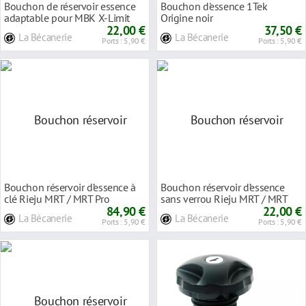
Bouchon de réservoir essence
Bouchon d'essence 1Tek
adaptable pour MBK X-Limit
Origine noir
04- Bleu
22,00 €
MRX/SMX/RRX/Spike
37,50 €
La Bécanerie
La Bécanerie
Ports : 5,90 €
Ports : 5,90 €
Bouchon réservoir d’essence à
Bouchon réservoir d’essence
clé Rieju MRT / MRT Pro
sans verrou Rieju MRT / MRT
84,90 €
Pro
22,00 €
La Bécanerie
La Bécanerie
Ports : 5,90 €
Ports : 5,90 €