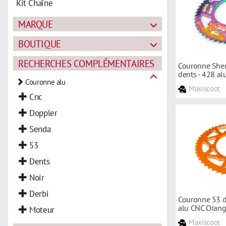
Kit Chaîne
MARQUE
BOUTIQUE
RECHERCHES COMPLÉMENTAIRES
Couronne Sher
dents - 428 a
Couronne alu
Maxiscoot
Cnc
Doppler
Senda
53
Dents
Noir
Derbi
Couronne 53 d
alu CNC Orang
Moteur
Maxiscoot