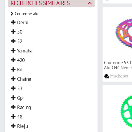
RECHERCHES SIMILAIRES
Couronne
alu
Derbi
50
52
Yamaha
420
Couronne 53 D
Alu CNC Néoc
Kit
Maxiscoot
Chaîne
53
Gpr
Racing
48
Rieju