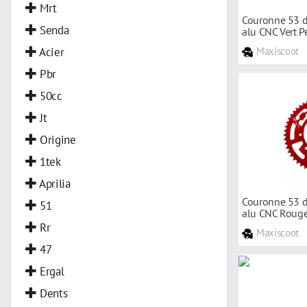
Mrt
Couronne 53 d
Senda
alu CNC Vert P
Acier
Maxiscoot
Pbr
50cc
Jt
Origine
1tek
Aprilia
Couronne 53 d
51
alu CNC Rouge
Rr
Maxiscoot
47
Ergal
Dents