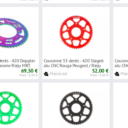
ents - 420 Doppler
Couronne 53 dents - 420 Stage6
Couron
hrome Rieju MRT
alu CNC Rouge Peugeot / Rieju
alu CN
69,50 €
52,00 €
Maxiscoot
Max
Ports : 9,00 €
Ports : 9,00 €