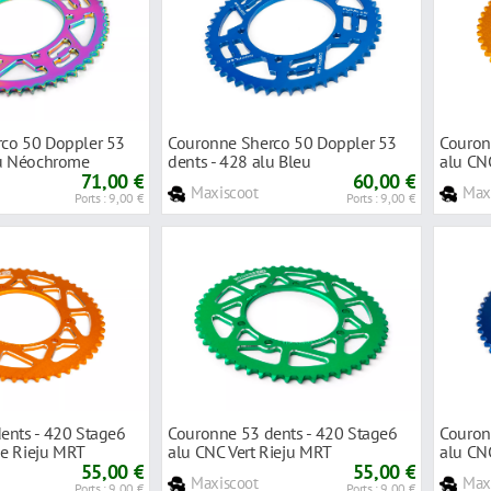
co 50 Doppler 53
Couronne Sherco 50 Doppler 53
Couron
lu Néochrome
dents - 428 alu Bleu
alu CN
71,00 €
60,00 €
Maxiscoot
Max
Ports : 9,00 €
Ports : 9,00 €
ents - 420 Stage6
Couronne 53 dents - 420 Stage6
Couron
e Rieju MRT
alu CNC Vert Rieju MRT
alu CN
55,00 €
55,00 €
Maxiscoot
Max
Ports : 9,00 €
Ports : 9,00 €