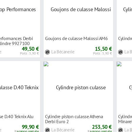
erformances Derbi
Goujons de culasse Malossi AM6
Cylind
ylindre 9927100
49,50 €
15,50 €
e
La Bécanerie
La 
Ports : 5,90 €
Ports : 5,90 €
se D.40 Teknix Alu
Cylindre piston culasse Athena
Cylindr
Derbi Euro 2
Minare
99,90 €
253,50 €
e
La Bécanerie
La 
Livraison gratuite
Livraison gratuite