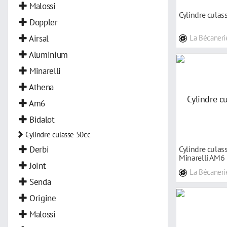
Malossi
Cylindre culas
Doppler
Airsal
La Bécaneri
Aluminium
Minarelli
Athena
Am6
Bidalot
Cylindre
culasse 50cc
Derbi
Cylindre culass
Minarelli AM6
Joint
La Bécaneri
Senda
Origine
Malossi