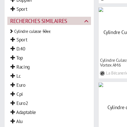
Sport
RECHERCHES SIMILAIRES
Cylindre culasse
50cc
Sport
D.40
Top
Cylindre Cula
Vortex AM6
Racing
La Bécaneri
Lc
Euro
Cpi
Euro2
Adaptable
Alu