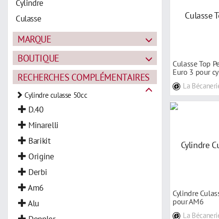
Cylindre
Culasse
MARQUE
BOUTIQUE
Culasse Top P
Euro 3 pour c
RECHERCHES COMPLÉMENTAIRES
La Bécaneri
Cylindre culasse 50cc
D.40
Minarelli
Barikit
Origine
Derbi
Am6
Cylindre Culas
pour AM6
Alu
La Bécaneri
Doppler