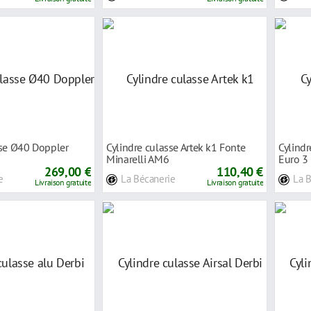
sse Ø40 Doppler
Cylindre culasse Artek k1 Fonte
Cylindr
Minarelli AM6
Euro 3
269,00 €
110,40 €
e
La Bécanerie
La 
Livraison gratuite
Livraison gratuite