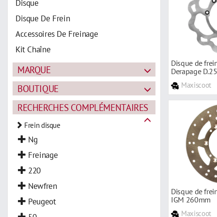
Disque
Disque De Frein
Accessoires De Freinage
Kit Chaîne
Disque de fre
MARQUE
Derapage D.25
Maxiscoot
BOUTIQUE
RECHERCHES COMPLÉMENTAIRES
Frein disque
Ng
Freinage
220
Newfren
Disque de frei
IGM 260mm
Peugeot
Maxiscoot
50