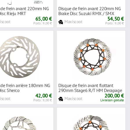
 de frein avant 220mm NG
Disque de frein avant 220mm NG
Disc Rieju MRT
Brake Disc Suzuki RMX / SMX
65,00 €
54,50 €
iscoot
Maxiscoot
Ports : 9,00 €
Ports : 9,00 €
 de frein arrière 180mm NG
Disque de frein avant flottant
Disc Sherco
290mm Stage6 R/T HM Derapage
42,00 €
50
200,00 €
iscoot
Maxiscoot
Ports : 9,00 €
Livraison gratuite