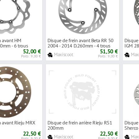
in avant HM
Disque de frein avant Beta RR 50
Disque 
0mm - 6 trous
2004 - 2014 D.260mm - 4 trous
IGM 2
52,00 €
51,50 €
Maxiscoot
Max
Ports : 9,00 €
Ports : 9,00 €
n avant Rieju MRX
Disque de frein arrière Rieju RS1
Disque 
200mm
Sherc
22,50 €
22,50 €
Maxiscoot
Max
Ports : 9,00 €
Ports : 9,00 €