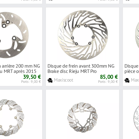
n arrière 200 mm NG
Disque de frein avant 300mm NG
Disque
eju MRT après 2015
Brake disc Rieju MRT Pro
pièce o
39,50 €
85,00 €
Maxiscoot
Max
Ports : 9,00 €
Ports : 9,00 €