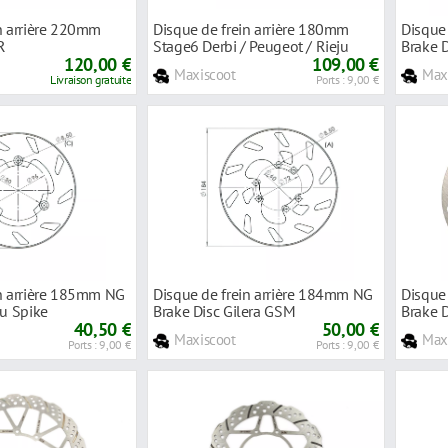
n arrière 220mm
Disque de frein arrière 180mm
Disque
R
Stage6 Derbi / Peugeot / Rieju
Brake 
120,00 €
109,00 €
Maxiscoot
Max
Livraison gratuite
Ports : 9,00 €
in arrière 185mm NG
Disque de frein arrière 184mm NG
Disque
ju Spike
Brake Disc Gilera GSM
Brake 
40,50 €
50,00 €
Maxiscoot
Max
Ports : 9,00 €
Ports : 9,00 €