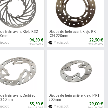
de frein avant Rieju RS2
Disque de frein avant Rieju RR
80mm
IGM 220mm
94,50 €
22,50 €
iscoot
Maxiscoot
Ports : 9,00 €
Ports : 9,00 €
de frein avant Derbi et
Disque de frein arrière Rieju MRT
o 260mm
200mm
35,50 €
29,00 €
iscoot
Maxiscoot
Ports : 9,00 €
Ports : 9,00 €