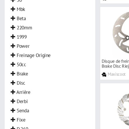
Mbk
Beta
220mm
1999
Power
Freinage Origine
Disque de frei
50cc
Brake Disc Ri
Brake
Maxiscoot
Disc
Arrière
Derbi
Senda
Fixe
D.260