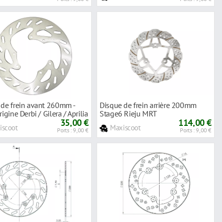
 de frein avant 260mm -
Disque de frein arrière 200mm
rigine Derbi / Gilera / Aprilia
Stage6 Rieju MRT
35,00 €
114,00 €
iscoot
Maxiscoot
Ports : 9,00 €
Ports : 9,00 €