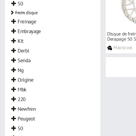
50
Frein
disque
Freinage
Embrayage
Disque de fre
Derapage 50 
Kit
Maxiscoot
Derbi
Senda
Ng
Origine
Mbk
220
Newfren
Peugeot
50