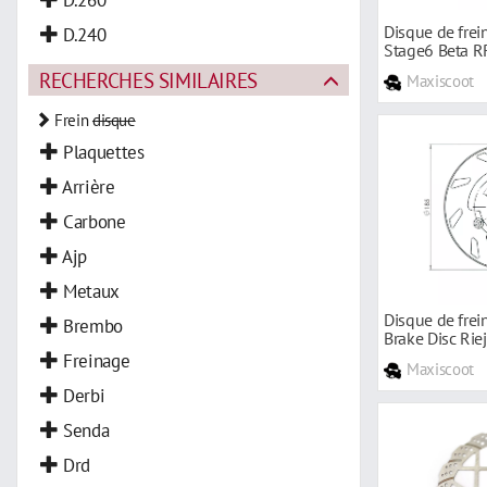
Disque de frei
D.240
Stage6 Beta R
RECHERCHES SIMILAIRES
Maxiscoot
Frein
disque
Plaquettes
Arrière
Carbone
Ajp
Metaux
Disque de fre
Brembo
Brake Disc Rie
Freinage
Maxiscoot
Derbi
Senda
Drd