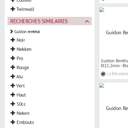
Twinwall
RECHERCHES SIMILAIRES
Guidon
renthal
Noir
Nekken
Pro
Guidon Rentha
Ø22,2mm - Bl
Rouge
La Bécaneri
Alu
Vert
Haut
50cc
Neken
Embouts