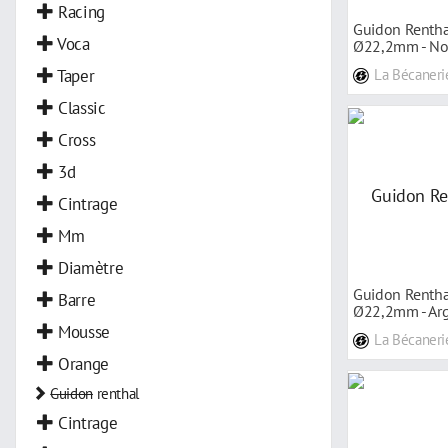
Racing
Guidon Rentha
Voca
Ø22,2mm - No
Taper
La Bécaneri
Classic
Cross
3d
Cintrage
Mm
Diamètre
Guidon Rentha
Barre
Ø22,2mm - Ar
Mousse
La Bécaneri
Orange
Guidon
renthal
Cintrage