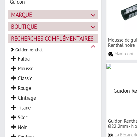
Guidon
MARQUE
BOUTIQUE
RECHERCHES COMPLÉMENTAIRES
Mousse de gui
Renthal noire
Guidon renthal
Maxiscoot
Fatbar
Mousse
Classic
Rouge
Cintrage
Titane
50cc
Guidon Rentha
Ø22,2mm - No
Noir
La Bécaneri
Couleur