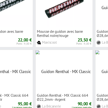
don avec barre
Mousse de guidon avec barre
Guidon
Renthal noire/rouge
Ø28,6m
22,00 €
23,50 €
Maxiscoot
La 
Ports : 9,00 €
Ports : 9,00 €
l - MX Classic 664
Guidon Renthal - MX Classic 664
Guidon
ir
Ø22,2mm - Argent
Ø28,6m
95,00 €
90,00 €
e
La Bécanerie
La 
Livraison gratuite
Livraison gratuite