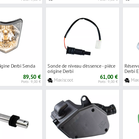
igine Derbi Senda
Sonde de niveau d'essence - pièce
Réservo
origine Derbi
Derbi 
89,50 €
61,00 €
Maxiscoot
Max
Ports : 9,00 €
Ports : 9,00 €