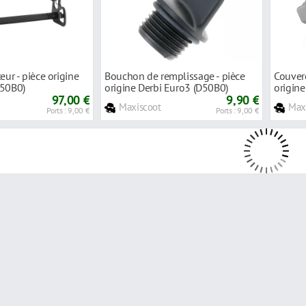
eur - pièce origine
Bouchon de remplissage - pièce
Couverc
D50B0)
origine Derbi Euro3 (D50B0)
origine
97,00 €
9,90 €
Maxiscoot
Max
Ports : 9,00 €
Ports : 9,00 €