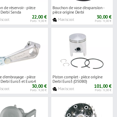
 de réservoir - pièce
Bouchon de vase d'expansion -
e Derbi Senda
pièce origine Derbi
22,00 €
30,00 €
iscoot
Maxiscoot
Ports : 9,00 €
Ports : 9,00 €
te d'embrayage - pièce
Piston complet - pièce origine
 Derbi Euro3 et Euro4
Derbi Euro3 (D50B0)
30,00 €
101,00 €
iscoot
Maxiscoot
Ports : 9,00 €
Ports : 9,00 €