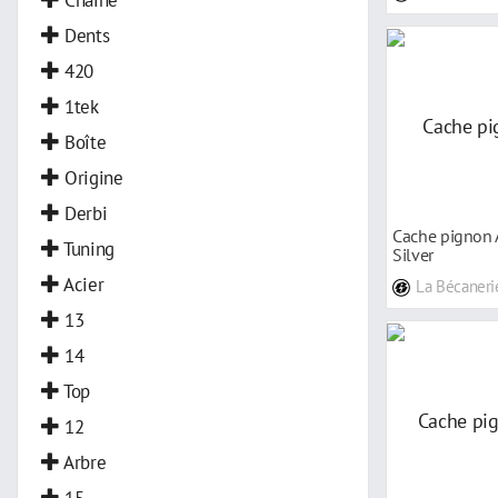
Dents
420
1tek
Boîte
Origine
Derbi
Cache pignon
Tuning
Silver
Acier
La Bécaneri
13
14
Top
12
Arbre
15