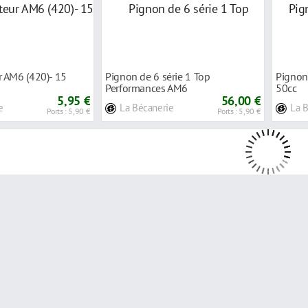
 AM6 (420)- 15
Pignon de 6 série 1 Top
Pignon
Performances AM6
50cc
5,95 €
56,00 €
e
La Bécanerie
La 
Ports : 5,90 €
Ports : 5,90 €