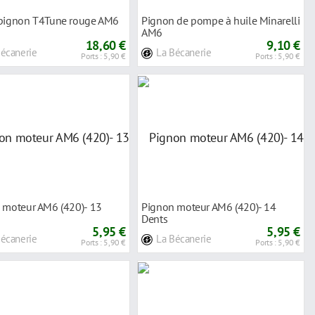
pignon T4Tune rouge AM6
Pignon de pompe à huile Minarelli
AM6
18,60 €
9,10 €
Bécanerie
La Bécanerie
Ports : 5,90 €
Ports : 5,90 €
 moteur AM6 (420)- 13
Pignon moteur AM6 (420)- 14
Dents
5,95 €
5,95 €
Bécanerie
La Bécanerie
Ports : 5,90 €
Ports : 5,90 €