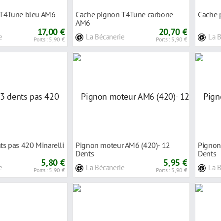
 T4Tune bleu AM6
Cache pignon T4Tune carbone
Cache 
AM6
17,00 €
20,70 €
e
La Bécanerie
La 
Ports : 5,90 €
Ports : 5,90 €
ts pas 420 Minarelli
Pignon moteur AM6 (420)- 12
Pignon
Dents
Dents
5,80 €
5,95 €
e
La Bécanerie
La 
Ports : 5,90 €
Ports : 5,90 €