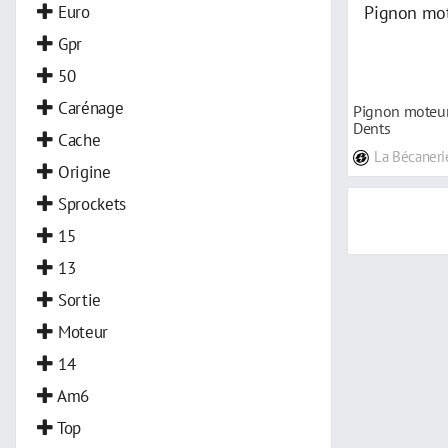
Euro
Gpr
50
Carénage
Pignon moteur
Dents
Cache
La Bécaneri
Origine
Sprockets
15
13
Sortie
Moteur
14
Am6
Top