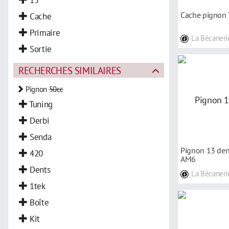
Cache pignon
Cache
Primaire
La Bécaneri
Sortie
RECHERCHES SIMILAIRES
Pignon
50cc
Tuning
Derbi
Senda
Pignon 13 den
420
AM6
Dents
La Bécaneri
1tek
Boîte
Kit