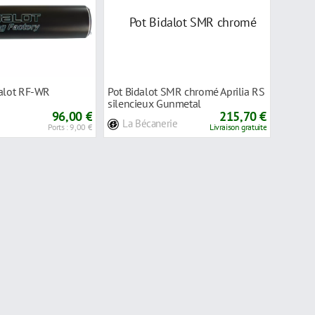
dalot RF-WR
Pot Bidalot SMR chromé Aprilia RS
silencieux Gunmetal
96,00 €
215,70 €
La Bécanerie
Ports : 9,00 €
Livraison gratuite