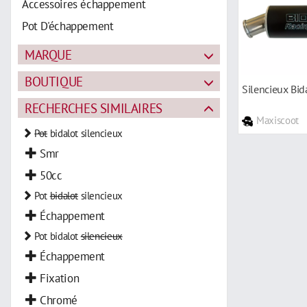
Accessoires échappement
Pot D'échappement
MARQUE
BOUTIQUE
Silencieux Bi
RECHERCHES SIMILAIRES
Maxiscoot
Pot
bidalot silencieux
Smr
50cc
Pot
bidalot
silencieux
Échappement
Pot bidalot
silencieux
Échappement
Fixation
Chromé