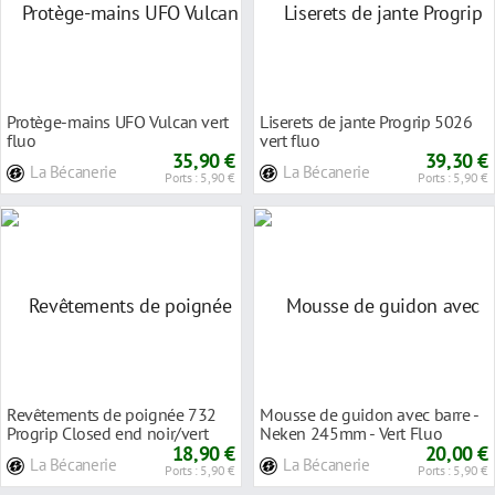
Protège-mains UFO Vulcan vert
Liserets de jante Progrip 5026
fluo
vert fluo
35,90 €
39,30 €
La Bécanerie
La Bécanerie
Ports : 5,90 €
Ports : 5,90 €
Revêtements de poignée 732
Mousse de guidon avec barre -
Progrip Closed end noir/vert
Neken 245mm - Vert Fluo
fluo
18,90 €
20,00 €
La Bécanerie
La Bécanerie
Ports : 5,90 €
Ports : 5,90 €