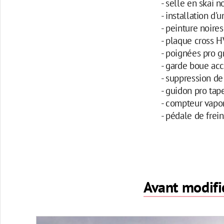
- selle en skai n
- installation d'
- peinture noire
- plaque cross
- poignées pro g
- garde boue acc
- suppression de
- guidon pro tap
- compteur vapor
- pédale de frein
Avant modifi