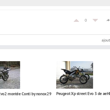
0
ajou
Peugeot Xp street Evo 3 de ae
Evo2 montée Conti by nonox29