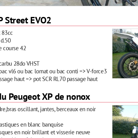
P Street EVO2
t 83cc
 d.50
ste course 42
 carbu 28do VHST
 bac vl6 ou bac lomat ou bac conti => V-force3
ssage haut => pot SCR RL70 passage haut
 du Peugeot XP de nonox
re,bras oscillant, jantes, berceaux en noir
lastiques en blanc banquise
sques en noir brillant et visserie neuve