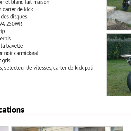
oir et blanc fait maison
un carter de kick
s des disques
 HVA 250WR
rip
erbis
 la bavette
er noir carmickeal
 gris
s, selecteur de vitesses, carter de kick poli
cations