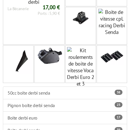
17,00 €
La Bécanerie
Ports : 5,90 €
50cc boîte derbi senda
38
Pignon boîte derbi senda
23
Boite derbi euro
17
39