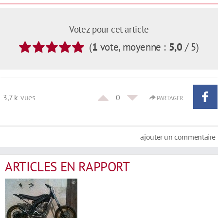
Votez pour cet article
(
1
vote
, moyenne :
5,0
/ 5
)
3,7 k
vues
0
PARTAGER
ajouter un commentaire
ARTICLES EN RAPPORT