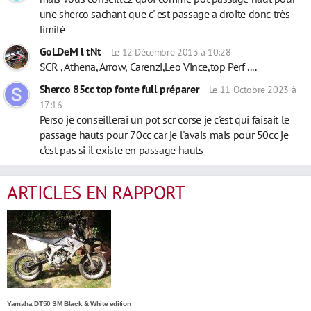
une sherco sachant que c' est passage a droite donc très
limité
GoLDeM l tNt
Le 12 Décembre 2013 à 10:28
SCR , Athena, Arrow, Carenzi,Leo Vince,top Perf ....
Sherco 85cc top fonte full préparer
Le 11 Octobre 2023 à
17:16
Perso je conseillerai un pot scr corse je c'est qui faisait le
passage hauts pour 70cc car je l'avais mais pour 50cc je
c'est pas si il existe en passage hauts
ARTICLES EN RAPPORT
Yamaha DT50 SM Black & White edition