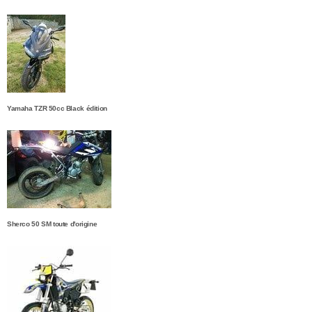
Yamaha TZR 50cc Black édition
Sherco 50 SM toute d'origine