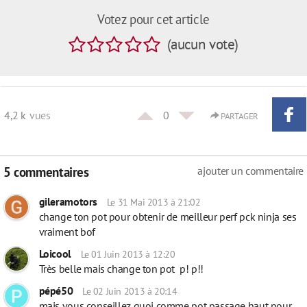
Votez pour cet article
(
aucun
vote
)
4,2 k
vues
0
PARTAGER
5 commentaires
ajouter un commentaire
gileramotors
Le 31 Mai 2013 à 21:02
change ton pot pour obtenir de meilleur perf pck ninja ses
vraiment bof
Loicool
Le 01 Juin 2013 à 12:20
Très belle mais change ton pot p! p!!
pépé50
Le 02 Juin 2013 à 20:14
mais vous conseillez quoi comme pot passage haut pour