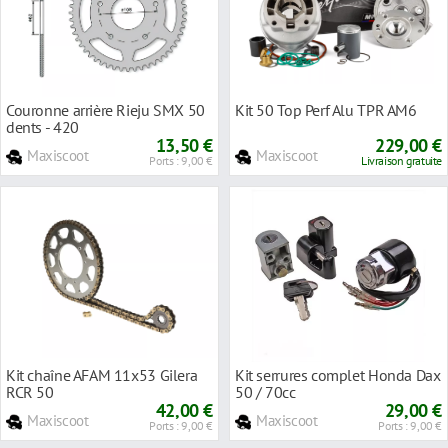
Couronne arrière Rieju SMX 50
Kit 50 Top Perf Alu TPR AM6
dents - 420
13,50 €
229,00 €
Maxiscoot
Maxiscoot
Ports : 9,00 €
Livraison gratuite
Kit chaîne AFAM 11x53 Gilera
Kit serrures complet Honda Dax
RCR 50
50 / 70cc
42,00 €
29,00 €
Maxiscoot
Maxiscoot
Ports : 9,00 €
Ports : 9,00 €