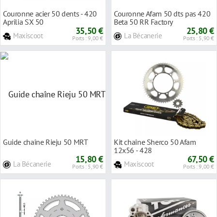
Couronne acier 50 dents - 420
Couronne Afam 50 dts pas 420
Aprilia SX 50
Beta 50 RR Factory
35,50 €
25,80 €
Maxiscoot
La Bécanerie
Ports : 9,00 €
Ports : 5,90 €
Guide chaîne Rieju 50 MRT
Kit chaîne Sherco 50 Afam
12x56 - 428
15,80 €
67,50 €
La Bécanerie
Maxiscoot
Ports : 5,90 €
Ports : 9,00 €