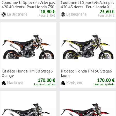
Couronne JT Sprockets Acier pas
Couronne JT Sprockets Acier pas
420 40 dents - Pour Honda Z50
420 43 dents - Pour Honda XL
Monkey
18,90 €
50 77-85
23,60 €
La Bécanerie
La Bécanerie
Ports : 5,90 €
Ports : 5,90 €
Kit déco Honda HM 50 Stage6
Kit déco Honda HM 50 Stage6
Orange
Jaune
170,00 €
170,00 €
Maxiscoot
Maxiscoot
Livraison gratuite
Livraison gratuite