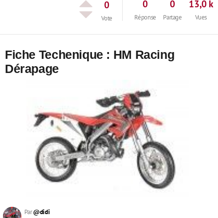
0
0
13,0 k
0
Réponse
Partage
Vues
Vote
Fiche Techenique : HM Racing
Dérapage
Par
@didi