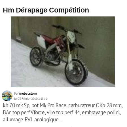
Hm Dérapage Compétition
Par
mobcustom
Le 03 Février 2010 à 18:11
kit 70 mk Sp, pot Mk Pro Race, carburatreur OKo 28 mm,
BAc top perf Vforce, vilo top perf 44, embrayage polini,
allumage PVL analogique...