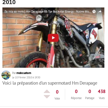
2010
Par
mobcustom
Le 10 Février 2010 à 19:30
Voici la préparation d'un supermotard Hm Derapage
0
0
438
0
Réponse
Partage
Vues
Vote