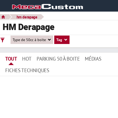
hm derapage
HM Derapage
Type de 50cc à boite
Tag
TOUT
HOT
PARKING 50 À BOITE
MÉDIAS
FICHES TECHNIQUES