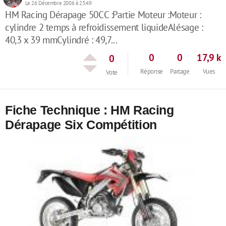
Le 26 Décembre 2006 à 23:49
HM Racing Dérapage 50CC :Partie Moteur :Moteur :
cylindre 2 temps à refroidissement liquideAlésage :
40,3 x 39 mmCylindré : 49,7...
0
0
17,9 k
0
Réponse
Partage
Vues
Vote
Fiche Technique : HM Racing
Dérapage Six Compétition