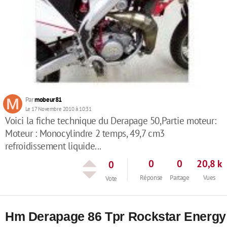
Par
mobeur81
Le 17 Novembre 2010 à 10:31
Voici la fiche technique du Derapage 50,Partie moteur:
Moteur : Monocylindre 2 temps, 49,7 cm3
refroidissement liquide...
0
0
20,8 k
0
Réponse
Partage
Vues
Vote
Hm Derapage 86 Tpr Rockstar Energy