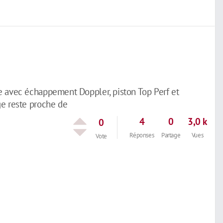
e avec échappement Doppler, piston Top Perf et
ge reste proche de
4
0
3,0 k
0
Réponses
Partage
Vues
Vote