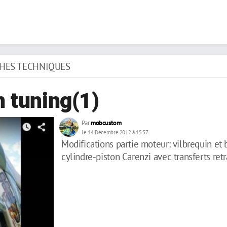
CHES TECHNIQUES
n tuning(1)
Par
mobcustom
Le 14 Décembre 2012 à 15:57
Modifications partie moteur: vilbrequin et 
cylindre-piston Carenzi avec transferts retr