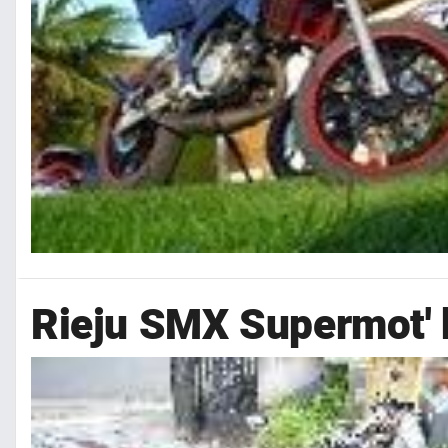
Rieju SMX Supermot' 