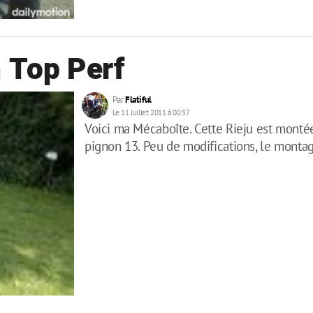
 Top Perf
Par
Flatiful
Le 11 Juillet 2011 à 00:37
Voici ma Mécaboîte. Cette Rieju est monté
pignon 13. Peu de modifications, le monta