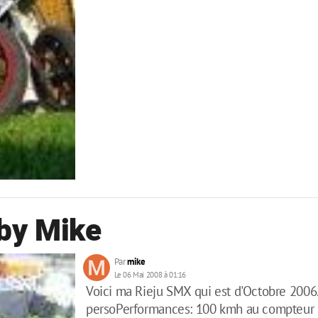
by Mike
Par
mike
Le 06 Mai 2008 à 01:16
Voici ma Rieju SMX qui est d'Octobre 2006
persoPerformances: 100 kmh au compteur