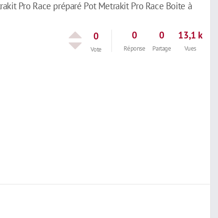
akit Pro Race préparé Pot Metrakit Pro Race Boite à
0
0
13,1 k
0
Réponse
Partage
Vues
Vote