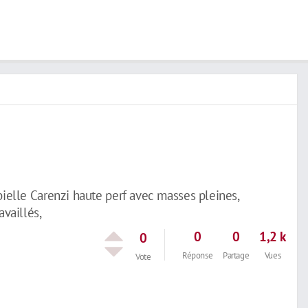
bielle Carenzi haute perf avec masses pleines,
availlés,
0
0
1,2 k
0
Réponse
Partage
Vues
Vote