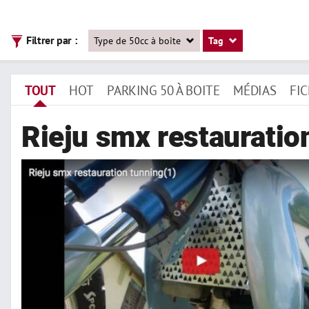
Filtrer par :
Type de 50cc à boite
Tag
TOUT
HOT
PARKING 50 À BOITE
MÉDIAS
FI
Rieju smx restauratio