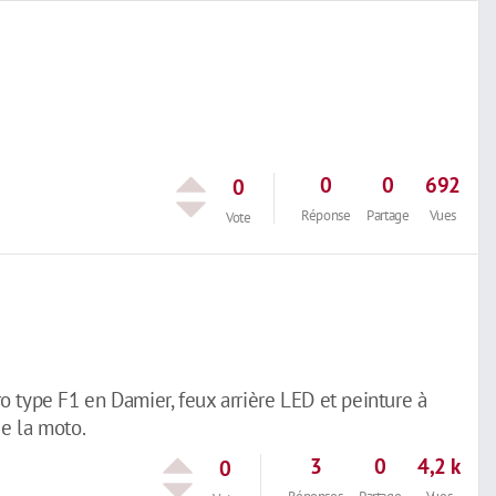
0
0
692
0
Réponse
Partage
Vues
Vote
 type F1 en Damier, feux arrière LED et peinture à
de la moto.
3
0
4,2 k
0