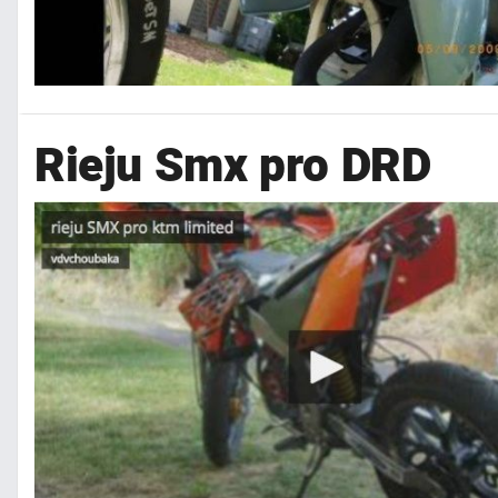
Rieju Smx pro DRD