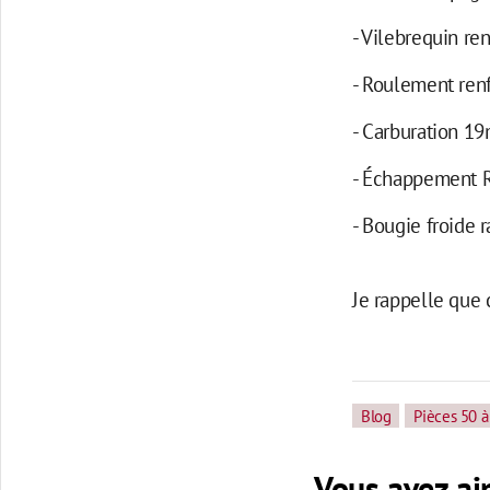
- Vilebrequin re
- Roulement ren
- Carburation 1
- Échappement 
- Bougie froide 
Je rappelle qu
Blog
Pièces 50 à
Vous avez aim