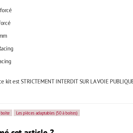
nforcé
forcé
9mm
Racing
racing
e ce kit est STRICTEMENT INTERDIT SUR LA VOIE PUBLIQU
 boîte
Les pièces adaptables (50 à boites)
é cet article ?