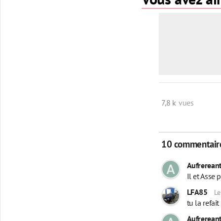
7,8 k
vues
10 commentair
Aufrerean
Il et Asse 
LFA85
Le
tu la refai
Aufrerean