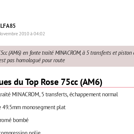
r
LFA85
Novembre 2010 à 04:02
75cc (AM6) en fonte traité MINACROM, à 5 transferts et pist
est pas homologué pour route
ques du Top Rose 75cc (AM6)
e traité MINACROM, 5 transferts, échappement normal
re 49.5mm monosegment plat
chromé bombé
 compression polie