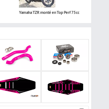
Yamaha TZR monté en Top Perf 75cc