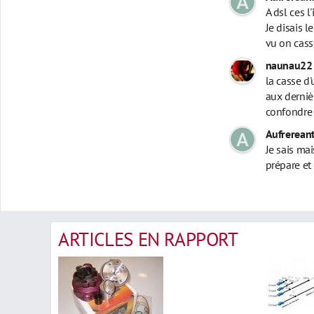
A dsl ces l
Je disais l
vu on casse
naunau22
la casse d'
aux derniè
confondr
Aufrerean
Je sais mai
prépare et
ARTICLES EN RAPPORT