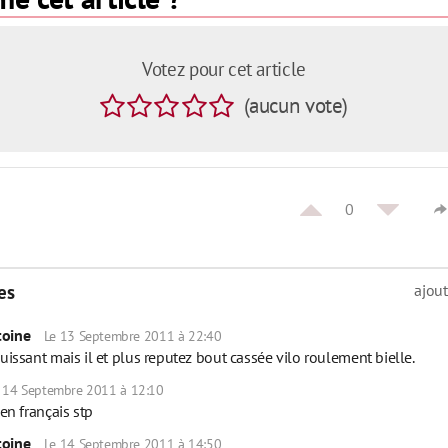
Votez pour cet article
(
aucun
vote
)
0
es
ajou
toine
Le 13 Septembre 2011 à 22:40
puissant mais il et plus reputez bout cassée vilo roulement bielle.
 14 Septembre 2011 à 12:10
t en français stp
toine
Le 14 Septembre 2011 à 14:50