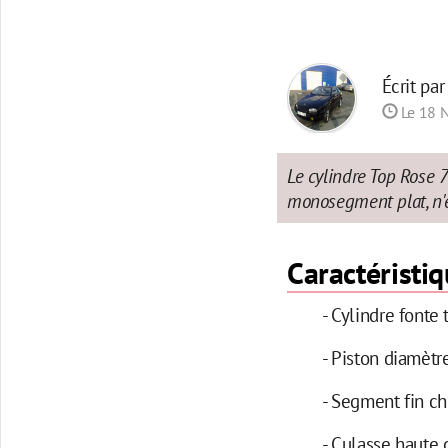
Écrit pa
Le 18 
Le cylindre Top Rose 
monosegment plat, n'
Caractéristi
- Cylindre font
- Piston diamèt
- Segment fin 
- Culasse haute