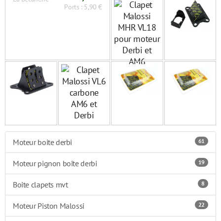
Ports : 5,90 €
Moteur boite derbi
61
Moteur pignon boîte derbi
19
Boite clapets mvt
8
Moteur Piston Malossi
22