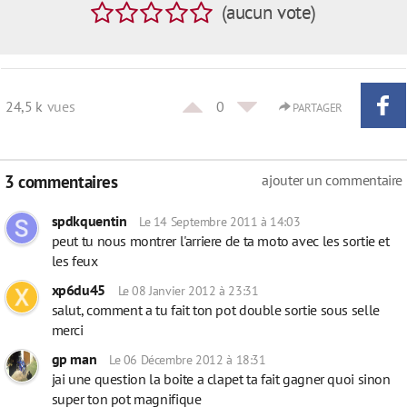
(
aucun
vote
)
24,5 k
vues
0
PARTAGER
3 commentaires
ajouter un commentaire
spdkquentin
Le 14 Septembre 2011 à 14:03
peut tu nous montrer l'arriere de ta moto avec les sortie et
les feux
xp6du45
Le 08 Janvier 2012 à 23:31
salut, comment a tu fait ton pot double sortie sous selle
merci
gp man
Le 06 Décembre 2012 à 18:31
jai une question la boite a clapet ta fait gagner quoi sinon
super ton pot magnifique