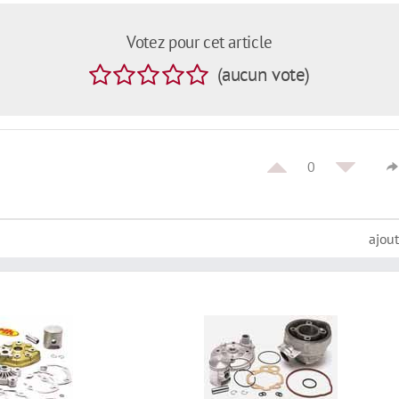
Votez pour cet article
(
aucun
vote
)
0
ajou