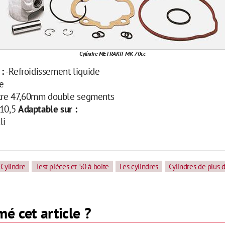
Cylindre METRAKIT MK 70cc
 :
-Refroidissement liquide
e
tre 47,60mm double segments
:10,5
Adaptable sur :
li
Cylindre
Test pièces et 50 à boite
Les cylindres
Cylindres de plus 
é cet article ?