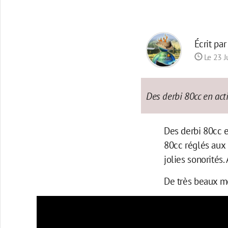
Écrit pa
Le 23 J
Des derbi 80cc en acti
Des derbi 80cc e
80cc réglés aux
jolies sonorités. 
De très beaux m