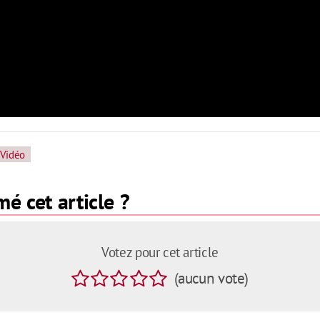
Vidéo
é cet article ?
Votez pour cet article
(
aucun
vote
)