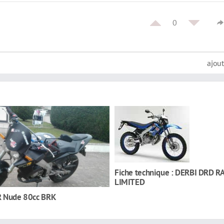
0
ajou
Fiche technique : DERBI DRD R
LIMITED
R Nude 80cc BRK