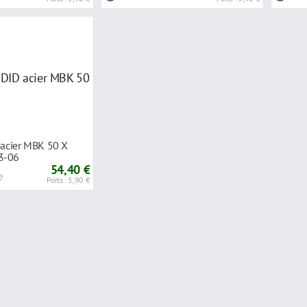
 acier MBK 50 X
3-06
54,40 €
e
Ports : 5,90 €