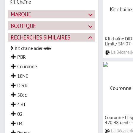
Kit Chaîne
MARQUE
BOUTIQUE
RECHERCHES SIMILAIRES
Kit chaîne DID
Limit / SM 07-
Kit chaîne acier
mbk
La Bécaneri
PBR
Couronne
18NC
Derbi
50cc
420
02
Couronne JT Sp
420 48 dents 
04
SM 03-
La Bécaneri
Roues