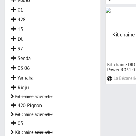
01
428
13
Dt
97
Senda
Kit chaîne DID
03 06
Power R031 0
Yamaha
La Bécaneri
Rieju
Kit
chaîne
acier
mbk
420 Pignon
Kit
chaîne acier
mbk
03
Kit chaîne
acier
mbk