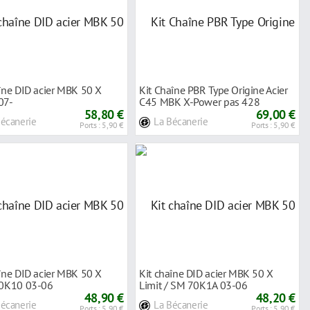
îne DID acier MBK 50 X
Kit Chaîne PBR Type Origine Acier
07-
C45 MBK X-Power pas 428
58,80 €
EK1876#
69,00 €
Bécanerie
La Bécanerie
Ports : 5,90 €
Ports : 5,90 €
îne DID acier MBK 50 X
Kit chaîne DID acier MBK 50 X
70K10 03-06
Limit / SM 70K1A 03-06
48,90 €
48,20 €
Bécanerie
La Bécanerie
Ports : 5,90 €
Ports : 5,90 €