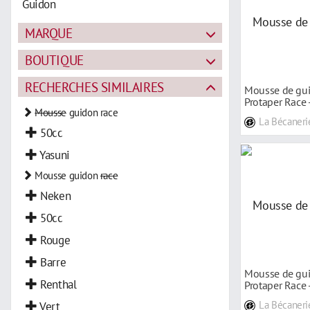
Guidon
MARQUE
BOUTIQUE
RECHERCHES SIMILAIRES
Mousse de gui
Protaper Race 
Mousse
guidon race
La Bécaneri
50cc
Yasuni
Mousse guidon
race
Neken
50cc
Rouge
Barre
Mousse de gui
Renthal
Protaper Race -
Vert
La Bécaneri