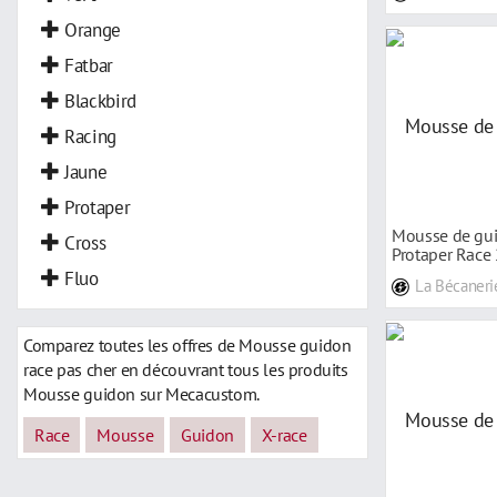
Orange
Fatbar
Blackbird
Racing
Jaune
Protaper
Mousse de gui
Cross
Protaper Race
Fluo
La Bécaneri
Comparez toutes les offres de Mousse guidon
race pas cher en découvrant tous les produits
Mousse guidon sur Mecacustom.
Race
Mousse
Guidon
X-race