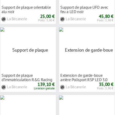
Support de plaque orientable
Support de plaque UFO avec
alu noir
feu a LED noir
25,00 €
45,80 €
La Bécanerie
La Bécanerie
Ports : 5,90 €
Ports : 5,90 €
Support de plaque
Extension de garde-boue
d’immatriculation R&G Racing
arrière Polisport RSP LED 3.0
noir Aprilia RSV4 Fac
139,10 €
noir
35,00 €
La Bécanerie
La Bécanerie
Livraison gratuite
Ports : 5,90 €