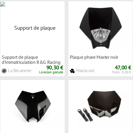
Support de plaque
Plaque phare Master noir
d’immatriculation R&G Racing
noir Rieju RS3 50 10-
90,30 €
47,00 €
La Bécanerie
Maxiscoot
Livraison gratuite
Ports : 9,00 €