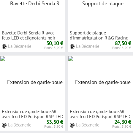
Bavette Derbi Senda R avec
Support de plaque
feux LED et clignotants noir
d’immatriculation R&G Racing
50,10 €
noir Aprilia RS 50 06
87,50 €
La Bécanerie
La Bécanerie
Ports : 5,90 €
Ports : 5,90 €
Extension de garde-boue AR
Extension de garde-boue AR
avec feu LED Polisport RSP-LED
avec feu LED Polisport RSP LED
2.0 noir
53,50 €
noir
24,30 €
La Bécanerie
La Bécanerie
Ports : 5,90 €
Ports : 5,90 €