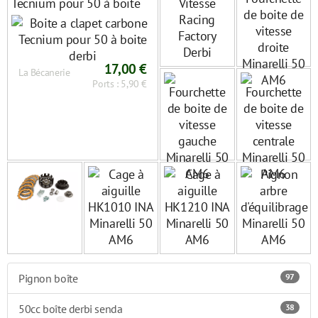
Tecnium pour 50 à boite
derbi
17,00 €
La Bécanerie
Ports : 5,90 €
Pignon boîte
97
50cc boîte derbi senda
38