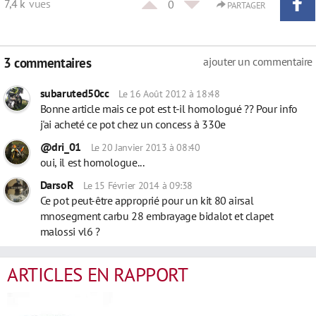
7,4 k
vues
0
PARTAGER
3 commentaires
ajouter un commentaire
subaruted50cc
Le 16 Août 2012 à 18:48
Bonne article mais ce pot est t-il homologué ?? Pour info
j'ai acheté ce pot chez un concess à 330e
@dri_01
Le 20 Janvier 2013 à 08:40
oui, il est homologue...
DarsoR
Le 15 Février 2014 à 09:38
Ce pot peut-être approprié pour un kit 80 airsal
mnosegment carbu 28 embrayage bidalot et clapet
malossi vl6 ?
ARTICLES EN RAPPORT