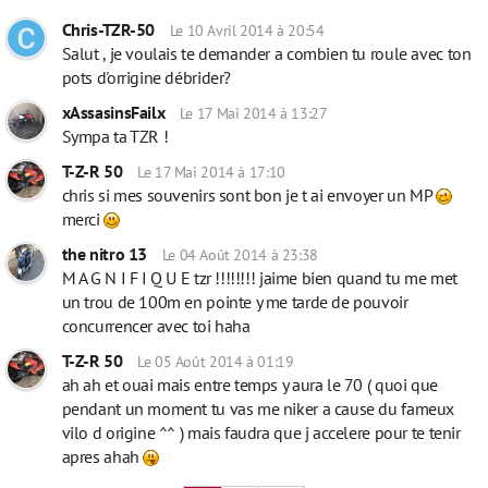
Chris-TZR-50
Le 10 Avril 2014 à 20:54
Salut , je voulais te demander a combien tu roule avec ton
pots d'orrigine débrider?
xAssasinsFailx
Le 17 Mai 2014 à 13:27
Sympa ta TZR !
T-Z-R 50
Le 17 Mai 2014 à 17:10
chris si mes souvenirs sont bon je t ai envoyer un MP
merci
the nitro 13
Le 04 Août 2014 à 23:38
M A G N I F I Q U E tzr !!!!!!!! jaime bien quand tu me met
un trou de 100m en pointe y me tarde de pouvoir
concurrencer avec toi haha
T-Z-R 50
Le 05 Août 2014 à 01:19
ah ah et ouai mais entre temps y aura le 70 ( quoi que
pendant un moment tu vas me niker a cause du fameux
vilo d origine ^^ ) mais faudra que j accelere pour te tenir
apres ahah