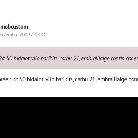
r
mobcustom
Novembre 2009 à 18:40
t 50 bidalot, vilo barikits, carbu 21, embraillaige contis crx e
e : kit 50 bidalot, vilo barikits, carbu 21, embraillaige cont