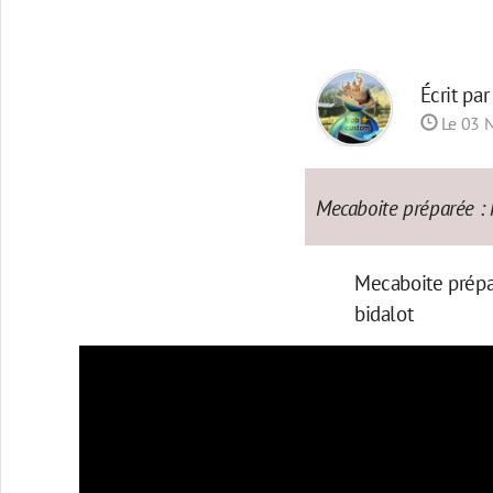
Écrit pa
Le 03 
Mecaboite préparée : ki
Mecaboite préparé
bidalot