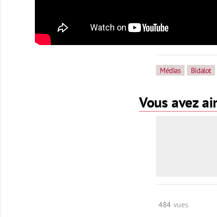
Médias
Bidalot
Vous avez aim
484
vues