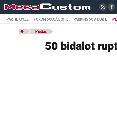
PARTIE CYCLE
FORUM 50CC À BOITE
PARKING 50 À BOITE
MÉ
Médias
50 bidalot rup