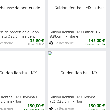
se de pontets de guidon
Guidon Renthal - MX Fatbar 602
ar alu Ø28,6mm argent
Ø28,6mm - Titane
35,80 €
145,00 €
Bécanerie
La Bécanerie
Ports : 5,90 €
Livraison gratuite
 Renthal - MX TwinWall
Guidon Renthal - MX TwinWall
8,6mm - Noir
921 Ø28,6mm - Noir
190,00 €
190,00 €
Bécanerie
La Bécanerie
Livraison gratuite
Livraison gratuite