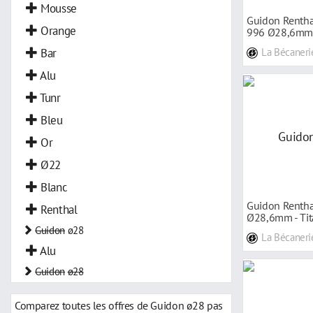
Mousse
Guidon Rentha
Orange
996 Ø28,6mm 
Bar
La Bécaneri
Alu
Tunr
Bleu
Or
Ø22
Blanc
Guidon Rentha
Renthal
Ø28,6mm - Ti
Guidon
ø28
La Bécaneri
Alu
Guidon
ø28
Ø28,6 Pro
Comparez toutes les offres de Guidon ø28 pas