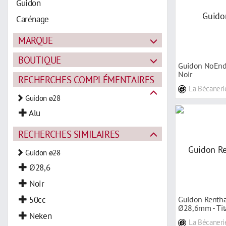
Guidon
Carénage
MARQUE
BOUTIQUE
Guidon NoEnd
Noir
RECHERCHES COMPLÉMENTAIRES
La Bécaneri
Guidon ø28
Alu
RECHERCHES SIMILAIRES
Guidon
ø28
Ø28,6
Noir
50cc
Guidon Rentha
Ø28,6mm - Ti
Neken
La Bécaneri