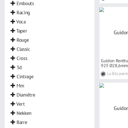
Embouts
Racing
Voca
Taper
Rouge
Classic
Cross
Guidon Rentha
923 Ø28,6mm 
3d
La Bécaneri
Cintrage
Mm
Diamètre
Vert
Nekken
Barre