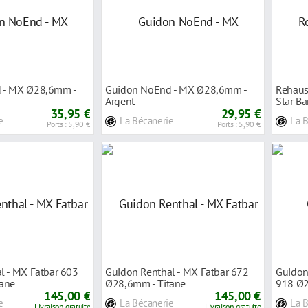
 - MX Ø28,6mm -
Guidon NoEnd - MX Ø28,6mm -
Rehaus
Argent
Star B
35,95 €
29,95 €
e
La Bécanerie
La 
Ports : 5,90 €
Ports : 5,90 €
l - MX Fatbar 603
Guidon Renthal - MX Fatbar 672
Guidon
tane
Ø28,6mm - Titane
918 Ø2
145,00 €
145,00 €
e
La Bécanerie
La 
Livraison gratuite
Livraison gratuite