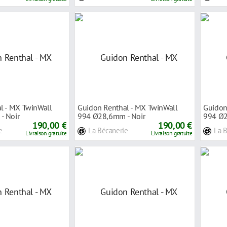
l - MX TwinWall
Guidon Renthal - MX TwinWall
Guidon
- Noir
994 Ø28,6mm - Noir
994 Ø2
190,00 €
190,00 €
e
La Bécanerie
La 
Livraison gratuite
Livraison gratuite