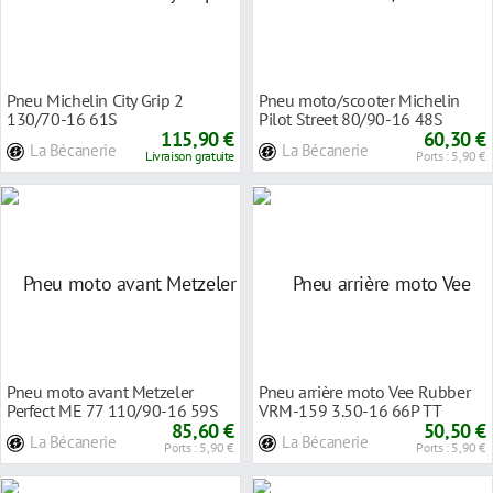
Pneu Michelin City Grip 2
Pneu moto/scooter Michelin
130/70-16 61S
Pilot Street 80/90-16 48S
115,90 €
TL/TT renforcé
60,30 €
La Bécanerie
La Bécanerie
Livraison gratuite
Ports : 5,90 €
Pneu moto avant Metzeler
Pneu arrière moto Vee Rubber
Perfect ME 77 110/90-16 59S
VRM-159 3.50-16 66P TT
TT
85,60 €
50,50 €
La Bécanerie
La Bécanerie
Ports : 5,90 €
Ports : 5,90 €