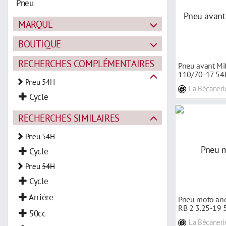
Pneu
MARQUE
BOUTIQUE
RECHERCHES COMPLÉMENTAIRES
Pneu avant Mi
110/70-17 54
Pneu 54H
La Bécaneri
Cycle
RECHERCHES SIMILAIRES
Pneu
54H
Cycle
Pneu
54H
Cycle
Arrière
Pneu moto anc
RB 2 3.25-19 
50cc
La Bécaneri