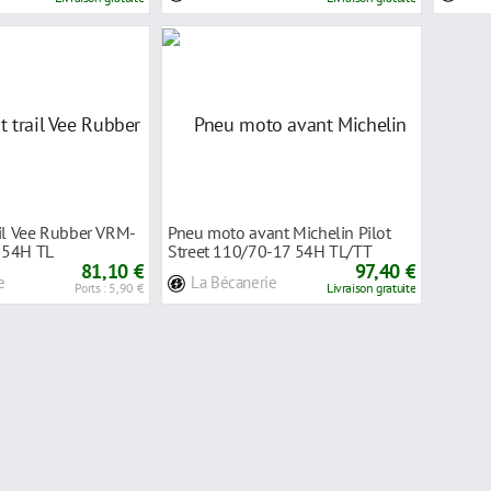
ail Vee Rubber VRM-
Pneu moto avant Michelin Pilot
 54H TL
Street 110/70-17 54H TL/TT
81,10 €
97,40 €
e
La Bécanerie
Ports : 5,90 €
Livraison gratuite