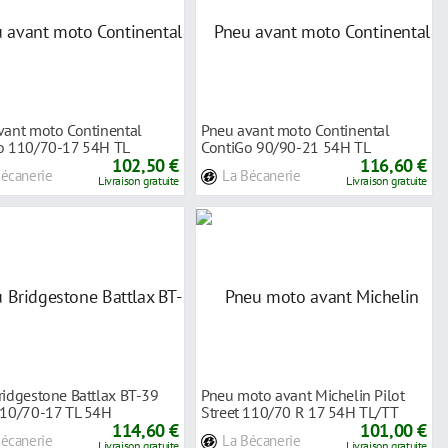
vant moto Continental
Pneu avant moto Continental
o 110/70-17 54H TL
ContiGo 90/90-21 54H TL
102,50 €
116,60 €
Bécanerie
La Bécanerie
Livraison gratuite
Livraison gratuite
ridgestone Battlax BT-39
Pneu moto avant Michelin Pilot
110/70-17 TL 54H
Street 110/70 R 17 54H TL/TT
114,60 €
radial
101,00 €
Bécanerie
La Bécanerie
Livraison gratuite
Livraison gratuite