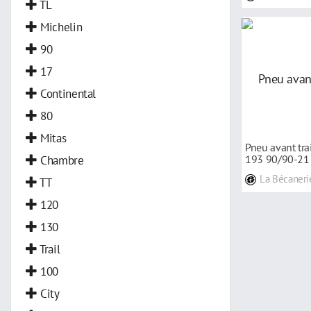
TL
Michelin
90
17
Continental
80
Mitas
Pneu avant tr
Chambre
193 90/90-21
La Bécaneri
TT
120
130
Trail
100
City