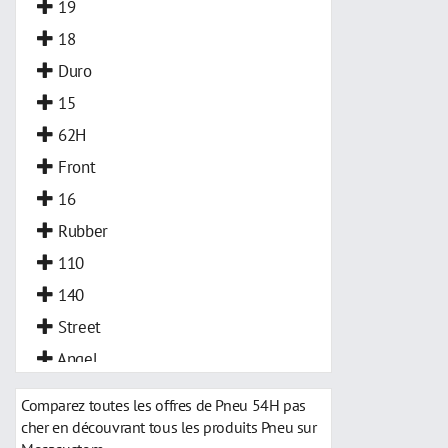
19
18
Duro
15
62H
Front
16
Rubber
110
140
Street
Angel
Comparez toutes les offres de Pneu 54H pas
cher en découvrant tous les produits Pneu sur