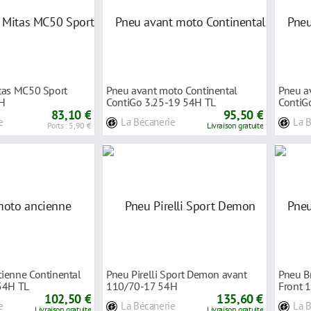
tas MC50 Sport
Pneu avant moto Continental
Pneu a
H
ContiGo 3.25-19 54H TL
ContiG
83,10 €
95,50 €
e
La Bécanerie
La 
Ports : 5,90 €
Livraison gratuite
ienne Continental
Pneu Pirelli Sport Demon avant
Pneu B
54H TL
110/70-17 54H
Front 
102,50 €
135,60 €
e
La Bécanerie
La 
Livraison gratuite
Livraison gratuite